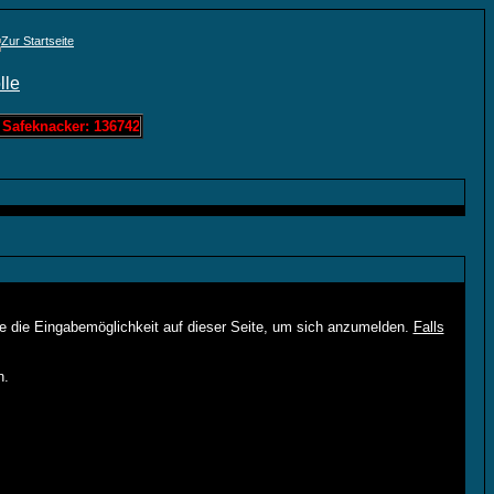
Safeknacker: 136742 Löschis Zahlenraten: 0 Löschis Bandit: 60963 Lö
ie die Eingabemöglichkeit auf dieser Seite, um sich anzumelden.
Falls
n.