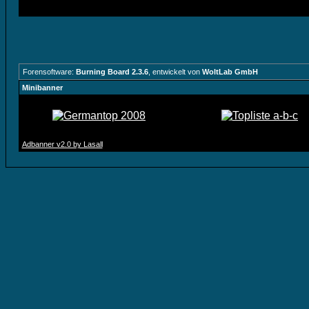
Forensoftware:
Burning Board 2.3.6
, entwickelt von
WoltLab GmbH
Minibanner
Adbanner v2.0 by Lasall