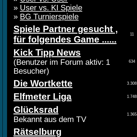
»
User vs. KI Spiele
»
BG Turnierspiele
Spiele Partner gesucht ,
11
für folgendes Game ......
Kick Tipp News
(Benutzer im Forum aktiv: 1
634
Besucher)
Die Wortkette
3.308
Elfmeter Liga
1.748
Glücksrad
1.365
Bekannt aus dem TV
Rätselburg