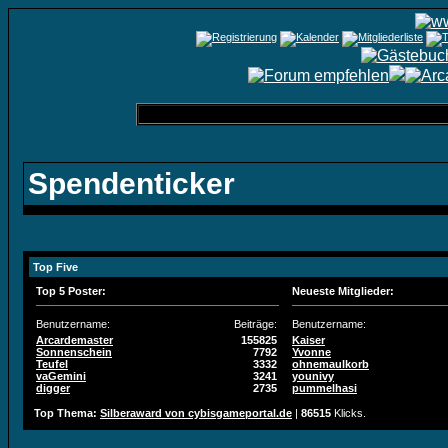
Spendenticker
Top Five
Top 5 Poster:
Neueste Mitglieder:
Benutzername:
Beiträge:
Benutzername:
Arcardemaster
155825
Kaiser
Sonnenschein
7792
Yvonne
Teufel
3332
ohnemaulkorb
vaGemini
3241
younivy
digger
2735
pummelhasi
Top Thema:
Silberaward von cybisgameportal.de
|
86515
Klicks.