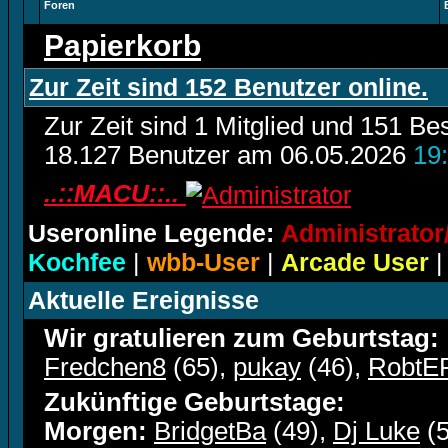
Foren
Papierkorb
Zur Zeit sind 152 Benutzer online.
Zur Zeit sind 1 Mitglied und 151 
18.127 Benutzer am 06.05.2026
19
..::MACU::..
Useronline Legende:
Administrato
Kochfee
|
wbb-User
|
Arcade User
Aktuelle Ereignisse
Wir gratulieren zum Geburtstag:
Fredchen8
(65),
pukay
(46),
RobtE
Zukünftige Geburtstage:
Morgen:
BridgetBa
(49),
Dj Luke
(5