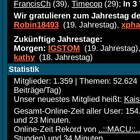
FrancisCh
(39),
Timecop
(29);
In 3
Wir gratulieren zum Jahrestag de
Robin18493
(19. Jahrestag),
xph
Zukünftige Jahrestage:
Morgen:
IGSTOM
(19. Jahrestag)
kathy
(18. Jahrestag)
Statistik
Mitglieder: 1.359 | Themen: 52.624 
Beiträge/Tag)
Unser neuestes Mitglied heißt:
Kais
Gesamt-Online-Zeit aller User: 15
und 23 Minuten.
Online-Zeit Rekord von
..::MACU::..
Stunden) und 34 Minuten.