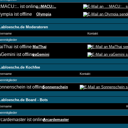
..::MACU::..
Olympia
abloesche.de Moderatoren
zername
Kontakt
enmitglieder
MaiThai
vaGemini
abloesche.de Kochfee
zername
Kontakt
enmitglieder
Sonnenschein
abloesche.de Board - Bots
zername
K
enmitglieder
Arcardemaster