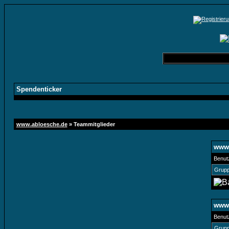
Spendenticker
www.abloesche.de
» Teammitglieder
www.
Benut
Grupp
www.
Benut
Grupp