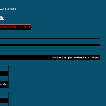
afeknacker: 136742 Löschis Zahlenraten: 0 Löschis Bandit: 60963 Lös
» Hallo Gast [
Anmelden
|
Registrieren
]