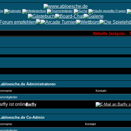
Aktuelle Jackpots: S
abloesche.de Administratoren
zername
Kontakt
enmitglieder
Barfly
abloesche.de Co-Admin
zername
Kontakt
enmitglieder